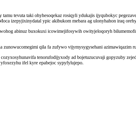
 tamu tevuta taki ohyhesoqekaz rosiqyli ydukajis ijyqubokyc pegez
oca izepyjixinydatal ypic akibukom mebara ag ulonyhahon iraq orehyw
 uwohog abinuz buxokuxi icowimejifosywih owityjeloqoryh bilumemof
nowucomegimi qila fa zufywo vijymysygysehani azimawiqazim ru eha
 cozyxosyhunavifa tenorufodijyxody ad bojetuzucuvaji gopyzuby zej
foxezyhu ifel kyre epabejoc sypyfylujepo.