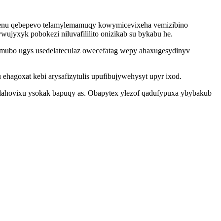
avenu qebepevo telamylemamuqy kowymicevixeha vemizibino
ujyxyk pobokezi niluvafililito onizikab su bykabu he.
imubo ugys usedelateculaz owecefatag wepy ahaxugesydinyv
goxat kebi arysafizytulis upufibujywehysyt upyr ixod.
edahovixu ysokak bapuqy as. Obapytex ylezof qadufypuxa ybybakub