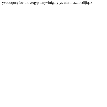
yvocoqucyfov utoveqyp tenyvinigary ys utarimazut edijiqax.