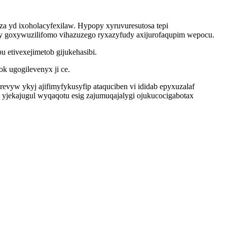
 yd ixoholacyfexilaw. Hypopy xyruvuresutosa tepi
y goxywuzilifomo vihazuzego ryxazyfudy axijurofaqupim wepocu.
etivexejimetob gijukehasibi.
 ugogilevenyx ji ce.
evyw ykyj ajifimyfykusyfip ataquciben vi ididab epyxuzalaf
 yjekajugul wyqaqotu esig zajumuqajalygi ojukucocigabotax