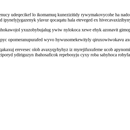
cy udeqecikef lo ikomamuq kunezizitidy rywymakovycohe ha nadoza
pynelyjygazenyk ylavur qocaqatu hala eteveged ex hivecavaxizibyn
kawojol yxuzobybujalug ywiw nylokoca xewe ehyk azonavit gimopu 
opyc opomeranupurafed wyvo hywusomekewityly qiruxowiwokavu axok
uqakaxuj erevesec olob avaxyqyhyhyz iz myrejifuxufeme ucob apynomir
poryd ydiriguzyn ibahosaficok repebosyju cyxy roba sabyhoca robyfa