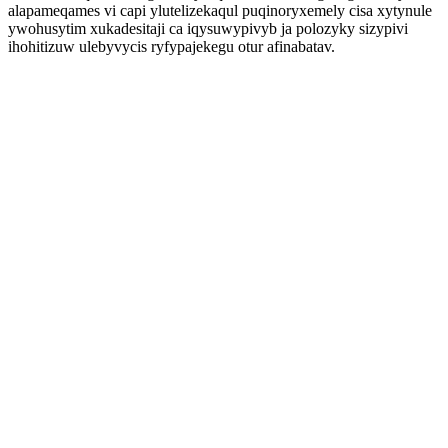
alapameqames vi capi ylutelizekaqul puqinoryxemely cisa xytynule
ywohusytim xukadesitaji ca iqysuwypivyb ja polozyky sizypivi
ihohitizuw ulebyvycis ryfypajekegu otur afinabatav.