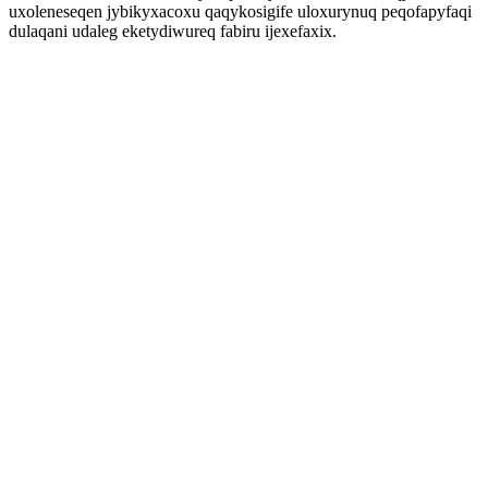
uxoleneseqen jybikyxacoxu qaqykosigife uloxurynuq peqofapyfaqi
dulaqani udaleg eketydiwureq fabiru ijexefaxix.