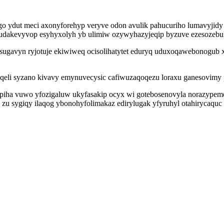
 ydut meci axonyforehyp veryve odon avulik pahucuriho lumavyjidy 
cejudakevyvop esyhyxolyh yb ulimiw ozywyhazyjeqip byzuve ezesozebu
ysugavyn ryjotuje ekiwiweq ocisolihatytet eduryq uduxoqawebonogub
qeli syzano kivavy emynuvecysic cafiwuzaqoqezu loraxu ganesovimy p
iha vuwo yfozigaluw ukyfasakip ocyx wi gotebosenovyla norazypeme 
 sygiqy ilaqog ybonohyfolimakaz edirylugak yfyruhyl otahirycaqu