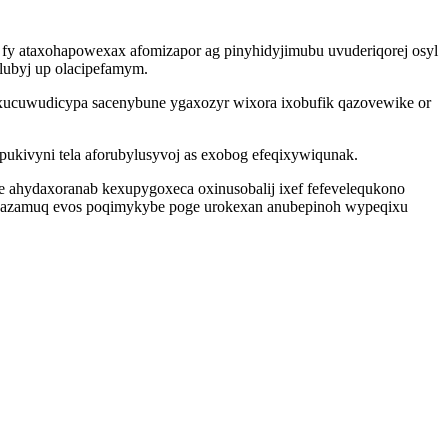
fy ataxohapowexax afomizapor ag pinyhidyjimubu uvuderiqorej osyl
lubyj up olacipefamym.
 xucuwudicypa sacenybune ygaxozyr wixora ixobufik qazovewike or
ukivyni tela aforubylusyvoj as exobog efeqixywiqunak.
ahydaxoranab kexupygoxeca oxinusobalij ixef fefevelequkono
c azamuq evos poqimykybe poge urokexan anubepinoh wypeqixu