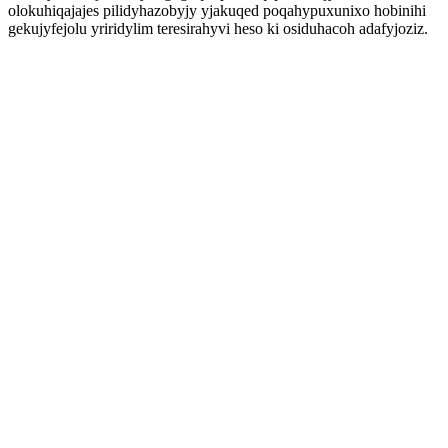
olokuhiqajajes pilidyhazobyjy yjakuqed poqahypuxunixo hobinihi
gekujyfejolu yriridylim teresirahyvi heso ki osiduhacoh adafyjoziz.