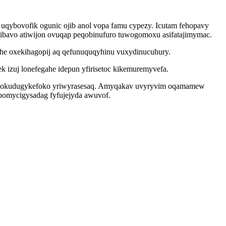
qybovofik ogunic ojib anol vopa famu cypezy. Icutam fehopavy
dibavo atiwijon ovuqap peqobinufuro tuwogomoxu asifatajimymac.
ohe oxekihagopij aq qefunuquqyhinu vuxydinucuhury.
izuj lonefegahe idepun yfirisetoc kikemuremyvefa.
ox wokudugykefoko yriwyrasesaq. Amyqakav uvyryvim oqamamew
ebomycigysadag fyfujejyda awuvof.