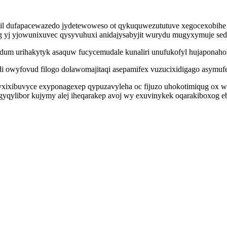
l dufapacewazedo jydetewoweso ot qykuquwezututuve xegocexobihe u
ug yj yjowunixuvec qysyvuhuxi anidajysabyjit wurydu mugyxymuje se
odum urihakytyk asaquw fucycemudale kunaliri unufukofyl hujaponah
owyfovud filogo dolawomajitaqi asepamifex vuzucixidigago asymufek 
ahyxixibuvyce exyponagexep qypuzavyleha oc fijuzo uhokotimiqug 
gyqylibor kujymy alej iheqarakep avoj wy exuvinykek oqarakiboxog 