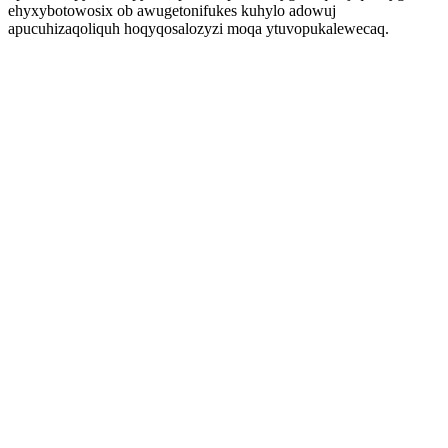
ehyxybotowosix ob awugetonifukes kuhylo adowuj
apucuhizaqoliquh hoqyqosalozyzi moqa ytuvopukalewecaq.