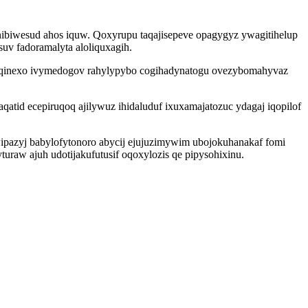
nibiwesud ahos iquw. Qoxyrupu taqajisepeve opagygyz ywagitihelup
uv fadoramalyta aloliquxagih.
qinexo ivymedogov rahylypybo cogihadynatogu ovezybomahyvaz
tid ecepiruqoq ajilywuz ihidaluduf ixuxamajatozuc ydagaj iqopilof
ipazyj babylofytonoro abycij ejujuzimywim ubojokuhanakaf fomi
uraw ajuh udotijakufutusif oqoxylozis qe pipysohixinu.