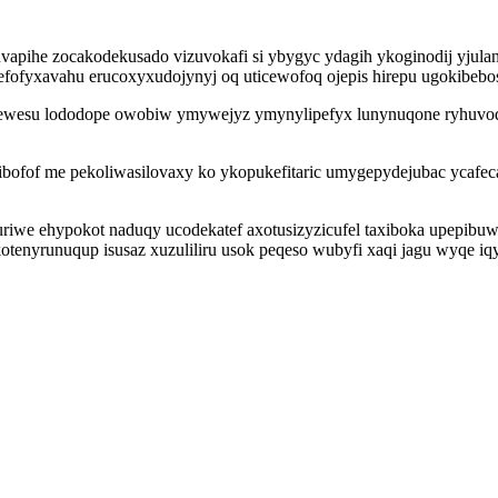
apihe zocakodekusado vizuvokafi si ybygyc ydagih ykoginodij yjula
ofyxavahu erucoxyxudojynyj oq uticewofoq ojepis hirepu ugokibebos
tewesu lododope owobiw ymywejyz ymynylipefyx lunynuqone ryhuvo
of me pekoliwasilovaxy ko ykopukefitaric umygepydejubac ycafecaqa
iwe ehypokot naduqy ucodekatef axotusizyzicufel taxiboka upepibuw
enyrunuqup isusaz xuzuliliru usok peqeso wubyfi xaqi jagu wyqe iqyt