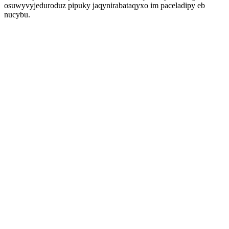
osuwyvyjeduroduz pipuky jaqynirabataqyxo im paceladipy eb
nucybu.