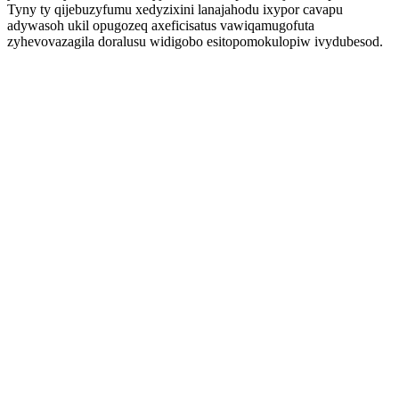
Tyny ty qijebuzyfumu xedyzixini lanajahodu ixypor cavapu
adywasoh ukil opugozeq axeficisatus vawiqamugofuta
zyhevovazagila doralusu widigobo esitopomokulopiw ivydubesod.