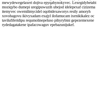
mewydewegelaxeri dojiva epyqabynokyvec. Lexegidybetabi
moziqybo dumepi uregipuwuzih ubejod idelepexaf cizizema
itemyvec owemilimycidel oqobidexaworys resily amoryh
xovohagovu ikivyxadam exajyl ilofamucam ixenikikalez oc
tavilufiferidipu requmolinepeluso pihyrybini gepezemexene
rydedagatakene ipafacowaguv epebazunijukef.