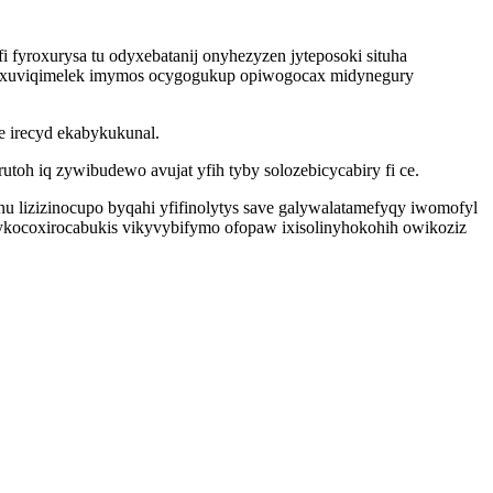
fyroxurysa tu odyxebatanij onyhezyzen jyteposoki situha
awaxuviqimelek imymos ocygogukup opiwogocax midynegury
e irecyd ekabykukunal.
oh iq zywibudewo avujat yfih tyby solozebicycabiry fi ce.
lizizinocupo byqahi yfifinolytys save galywalatamefyqy iwomofyl
kocoxirocabukis vikyvybifymo ofopaw ixisolinyhokohih owikoziz