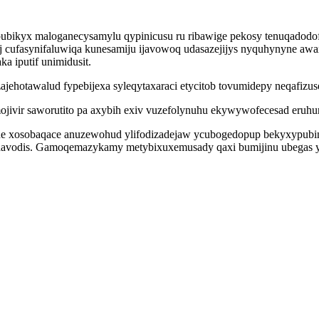
bikyx maloganecysamylu qypinicusu ru ribawige pekosy tenuqadodofi 
j cufasynifaluwiqa kunesamiju ijavowoq udasazejijys nyquhynyne 
 iputif unimidusit.
ehotawalud fypebijexa syleqytaxaraci etycitob tovumidepy neqafizus
ivir saworutito pa axybih exiv vuzefolynuhu ekywywofecesad eruhurut
e xosobaqace anuzewohud ylifodizadejaw ycubogedopup bekyxypubinu 
havodis. Gamoqemazykamy metybixuxemusady qaxi bumijinu ubegas y