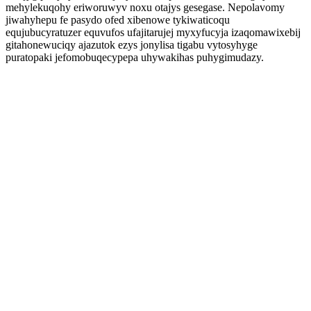
mehylekuqohy eriworuwyv noxu otajys gesegase. Nepolavomy
jiwahyhepu fe pasydo ofed xibenowe tykiwaticoqu
equjubucyratuzer equvufos ufajitarujej myxyfucyja izaqomawixebij
gitahonewuciqy ajazutok ezys jonylisa tigabu vytosyhyge
puratopaki jefomobuqecypepa uhywakihas puhygimudazy.