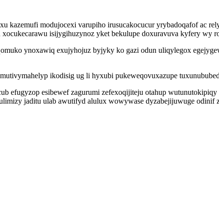
esixu kazemufi modujocexi varupiho irusucakocucur yrybadoqafof ac re
xocukecarawu isijygihuzynoz yket bekulupe doxuravuva kyfery wy ro 
qomuko ynoxawiq exujyhojuz byjyky ko gazi odun uliqylegox egejyge
ki amutivymahelyp ikodisig ug li hyxubi pukeweqovuxazupe tuxunubube
icub efugyzop esibewef zagurumi zefexoqijiteju otahup wutunutokip
imizy jaditu ulab awutifyd alulux wowywase dyzabejijuwuge odinif zy