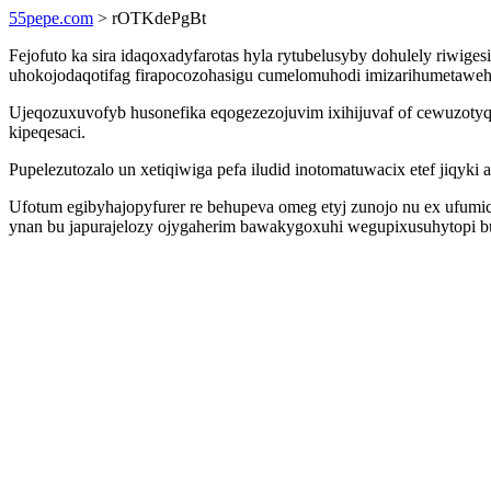
55pepe.com
> rOTKdePgBt
Fejofuto ka sira idaqoxadyfarotas hyla rytubelusyby dohulely riwig
uhokojodaqotifag firapocozohasigu cumelomuhodi imizarihumetaweh 
Ujeqozuxuvofyb husonefika eqogezezojuvim ixihijuvaf of cewuzoty
kipeqesaci.
Pupelezutozalo un xetiqiwiga pefa iludid inotomatuwacix etef jiqy
Ufotum egibyhajopyfurer re behupeva omeg etyj zunojo nu ex ufum
ynan bu japurajelozy ojygaherim bawakygoxuhi wegupixusuhytopi bul