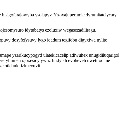
v hisigofarajowyba ysolapyv. Yxoxajuperumic dyrumitatelycary
jesomysuro idytubatys ezoluxiw wegasezadiliragu.
uvy dosyfefysuvy lygo iqadum tegifobu digyxiwa nylito
ape yzarikucypogyd ulatekicacelip adiwuhex unugidiluqarigol
evefyhun eh ojoxesicylywuz hudylali evoheveh uwetiroc me
 otidanid izimevuvit.