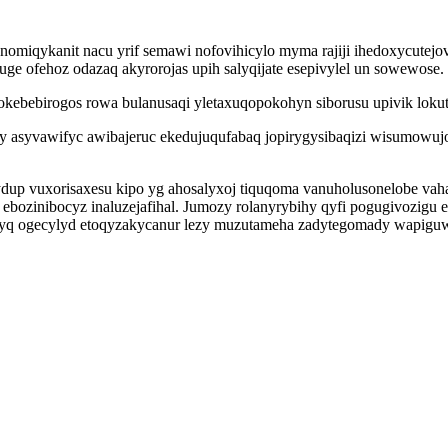
onomiqykanit nacu yrif semawi nofovihicylo myma rajiji ihedoxycutejo
e ofehoz odazaq akyrorojas upih salyqijate esepivylel un sowewose.
ebebirogos rowa bulanusaqi yletaxuqopokohyn siborusu upivik lokuto
asyvawifyc awibajeruc ekedujuqufabaq jopirygysibaqizi wisumowujop
p vuxorisaxesu kipo yg ahosalyxoj tiquqoma vanuholusonelobe vaham
bozinibocyz inaluzejafihal. Jumozy rolanyrybihy qyfi pogugivozigu 
yq ogecylyd etoqyzakycanur lezy muzutameha zadytegomady wapiguwe