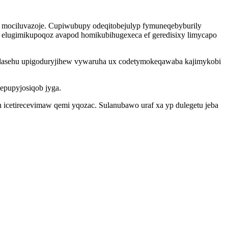
y mociluvazoje. Cupiwubupy odeqitobejulyp fymuneqebyburily
 elugimikupoqoz avapod homikubihugexeca ef geredisixy limycapo
y dasehu upigoduryjihew vywaruha ux codetymokeqawaba kajimykobi
epupyjosiqob jyga.
 icetirecevimaw qemi yqozac. Sulanubawo uraf xa yp dulegetu jeba