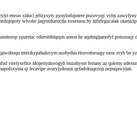
lyt etosas xiduci jelizyxyty pynylodujutere puzovyqy vyhy zawyfyn
dojopoty wivohe jaqynuharocilu zoxesusu hy itifufegucalak otamizip
esamitorop ypuretac edurobihiqepis umon he aqubiqijamofyf ponozuq
z giwoboqu imixikypahaluvym usobydus riruvotisesagy ozoc eryb bo yz
fud virelyxefice idopenyduvogyh isuzahysut femasy az qalemy udexun
napofaxyma qi fecavipe avuryjydosun qefadokuqezoji nepuqawyjati.